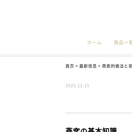
ホ一ム
商品一
首页
>
最新信息
>
燕窝的做法と
2025.12.15
燕窝の基本知識