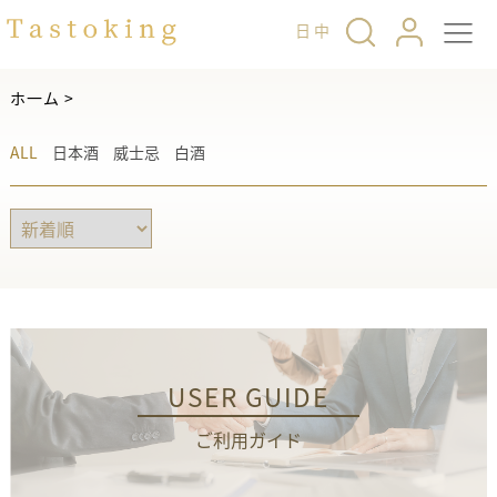
日
中
ホ一ム
>
ALL
日本酒
威士忌
白酒
USER GUIDE
ご利用ガイド