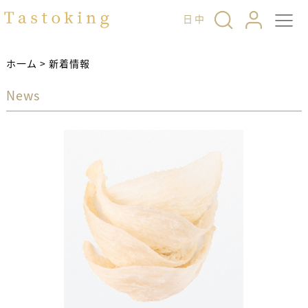
日
中
ホ一ム
>
新着情報
News